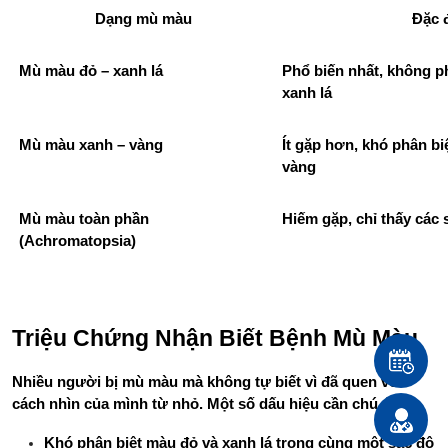
Dạng mù màu
Đặc 
Mù màu đỏ – xanh lá
Phổ biến nhất, không ph
xanh lá
Mù màu xanh – vàng
Ít gặp hơn, khó phân b
vàng
Mù màu toàn phần 
Hiếm gặp, chỉ thấy các 
(Achromatopsia)
Triệu Chứng Nhận Biết Bệnh Mù Màu
Nhiều người bị mù màu mà không tự biết vì đã quen với 
cách nhìn của mình từ nhỏ. Một số dấu hiệu cần chú ý:
Khó phân biệt màu đỏ và xanh lá trong cùng một sắc độ