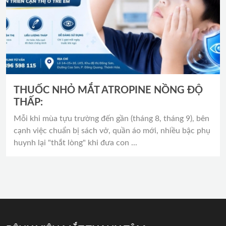
THUỐC NHỎ MẮT ATROPINE NỒNG ĐỘ
THẤP:
Mỗi khi mùa tựu trường đến gần (tháng 8, tháng 9), bên
cạnh việc chuẩn bị sách vở, quần áo mới, nhiều bậc phụ
huynh lại "thắt lòng" khi đưa con ...