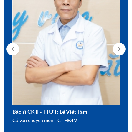
Bác sĩ CK II - TTƯT: Lê Viết Tâm
Bác 
Cố vấn chuyên môn - CT HĐTV
Giá