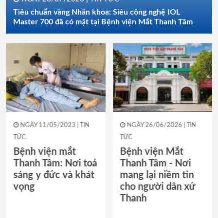
Tiêu chuẩn vàng Nhãn khoa: Siêu công nghệ IOL
Master 700 đã có mặt tại Bệnh viện Mắt Thanh Tâm
/2023 |
TIN
NGÀY 26/06/2026 |
TIN
NGÀY 14/05/2
TỨC
TỨC
 mắt
Bệnh viện Mắt
Khép Lại Hộ
: Nơi toả
Thanh Tâm - Nơi
Tay Nghề: 
c và khát
mang lại niềm tin
Tinh Thần 
cho người dân xứ
Và Phát Tr
Thanh
Vững