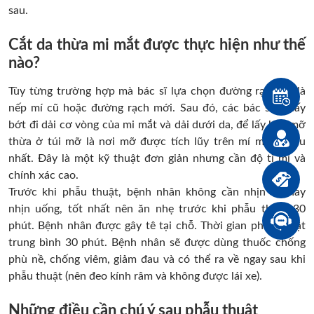
sau.
Cắt da thừa mi mắt được thực hiện như thế
nào?
Tùy từng trường hợp mà bác sĩ lựa chọn đường rạch da là
nếp mí cũ hoặc đường rạch mới. Sau đó, các bác sĩ sẽ lấy
bớt đi dải cơ vòng của mi mắt và dải dưới da, để lấy bớt mỡ
thừa ở túi mỡ là nơi mỡ được tích lũy trên mí mắt nhiều
nhất. Đây là một kỹ thuật đơn giản nhưng cần độ tỉ mỉ và
chính xác cao.
Trước khi phẫu thuật, bệnh nhân không cần nhịn ăn hay
nhịn uống, tốt nhất nên ăn nhẹ trước khi phẫu thuật 30
phút. Bệnh nhân được gây tê tại chỗ. Thời gian phẫu thuật
trung bình 30 phút. Bệnh nhân sẽ được dùng thuốc chống
phù nề, chống viêm, giảm đau và có thể ra về ngay sau khi
phẫu thuật (nên đeo kính râm và không được lái xe).
Những điều cần chú ý sau phẫu thuật