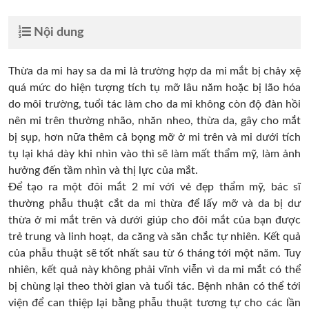
Nội dung
Thừa da mi hay sa da mi là trường hợp da mi mắt bị chảy xệ
quá mức do hiện tượng tích tụ mỡ lâu năm hoặc bị lão hóa
do môi trường, tuổi tác làm cho da mi không còn độ đàn hồi
nên mi trên thường nhão, nhăn nheo, thừa da, gây cho mắt
bị sụp, hơn nữa thêm cả bọng mỡ ở mi trên và mi dưới tích
tụ lại khá dày khi nhìn vào thì sẽ làm mất thẩm mỹ, làm ảnh
hưởng đến tầm nhìn và thị lực của mắt.
Để tạo ra một đôi mắt 2 mí với vẻ đẹp thẩm mỹ, bác sĩ
thường phẫu thuật cắt da mi thừa để lấy mỡ và da bị dư
thừa ở mi mắt trên và dưới giúp cho đôi mắt của bạn được
trẻ trung và linh hoạt, da căng và săn chắc tự nhiên. Kết quả
của phẫu thuật sẽ tốt nhất sau từ 6 tháng tới một năm. Tuy
nhiên, kết quả này không phải vĩnh viễn vì da mi mắt có thể
bị chùng lại theo thời gian và tuổi tác. Bệnh nhân có thể tới
viện để can thiệp lại bằng phẫu thuật tương tự cho các lần