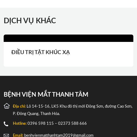
DỊCH VỤ KHÁC
ĐIỀU TRỊ TẬT KHÚC XẠ
BỆNH VIỆN MẮT THANH TÂM
Địa chỉ:
Lô 14-15-16, LK5 Khu đô thị mới Đông Sơn, đường Cao Sơn,
P. Đông Quang, Thanh Hóa.
Hotline:
0396 598 115 – 02373 588 666
Email:
benhvienmatthanhtam2019@gmail.com