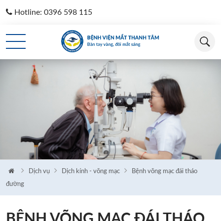
Hotline: 0396 598 115
Loading...
Dịch vụ
Dịch kính - võng mạc
Bệnh võng mạc đái tháo
đường
BỆNH VÕNG MẠC ĐÁI THÁO