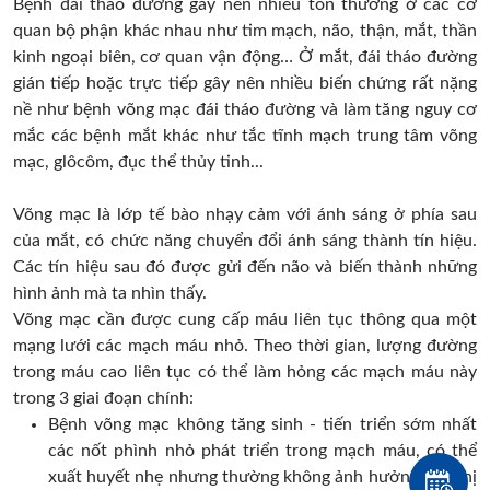
Bệnh đái tháo đường gây nên nhiều tổn thương ở các cơ
quan bộ phận khác nhau như tim mạch, não, thận, mắt, thần
kinh ngoại biên, cơ quan vận động… Ở mắt, đái tháo đường
gián tiếp hoặc trực tiếp gây nên nhiều biến chứng rất nặng
nề như bệnh võng mạc đái tháo đường và làm tăng nguy cơ
mắc các bệnh mắt khác như tắc tĩnh mạch trung tâm võng
mạc, glôcôm, đục thể thủy tinh...
Võng mạc là lớp tế bào nhạy cảm với ánh sáng ở phía sau
của mắt, có chức năng chuyển đổi ánh sáng thành tín hiệu.
Các tín hiệu sau đó được gửi đến não và biến thành những
hình ảnh mà ta nhìn thấy.
Võng mạc cần được cung cấp máu liên tục thông qua một
mạng lưới các mạch máu nhỏ. Theo thời gian, lượng đường
trong máu cao liên tục có thể làm hỏng các mạch máu này
trong 3 giai đoạn chính:
Bệnh võng mạc không tăng sinh - tiến triển sớm nhất
các nốt phình nhỏ phát triển trong mạch máu, có thể
xuất huyết nhẹ nhưng thường không ảnh hưởng đến thị