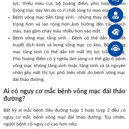
lực, thiếu máu cục bộ hoàng điểm, phù hoàng điểm
((võng mạc dày lên do rò rỉ chất lỏng từ mao mạch).
Bệnh võng mạc tiền tăng sinh - những thay đổi nghiêm
trọng hơn và lan rộng hơn ảnh hưởng đến các mạch
máu, bao gồm chảy máu nhiều hơn vào mắt.
Bệnh võng mạc tăng sinh - Bệnh có thể dẫn tới xuất
huyết dịch kính và bong võng mạc co kéo. Bệnh võng
mạc tăng sinh có thể dẫn tới mất thị lực trầm trọng.
Phù hoàng điểm có ý nghĩa lâm sàng có thể gặp ở bệnh
võng mạc không tăng sinh hoặc tăng sinh và là nguyên
nhân gây mất thị lực phổ biến nhất do bệnh võng mạc
đái tháo đường.
Ai có nguy cơ mắc bệnh võng mạc đái tháo
đường?
Bất kỳ ai mắc bệnh tiểu đường tuýp 1 hoặc tuýp 2 đều có
nguy cơ mắc bệnh võng mạc đái tháo đường. Tuy nhiên,
người bệnh có nguy cơ cao hơn nếu: