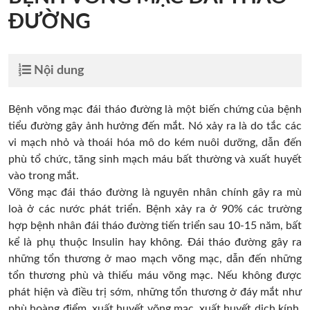
ĐƯỜNG
Nội dung
Bệnh võng mạc đái tháo đường là một biến chứng của bệnh
tiểu đường gây ảnh hưởng đến mắt. Nó xảy ra là do tắc các
vi mạch nhỏ và thoái hóa mô do kém nuôi dưỡng, dẫn đến
phù tổ chức, tăng sinh mạch máu bất thường và xuất huyết
vào trong mắt.
Võng mạc đái tháo đường là nguyên nhân chính gây ra mù
loà ở các nước phát triển. Bệnh xảy ra ở 90% các trường
hợp bệnh nhân đái tháo đường tiến triển sau 10-15 năm, bất
kể là phụ thuộc Insulin hay không. Đái tháo đường gây ra
những tổn thương ở mao mạch võng mạc, dẫn đến những
tổn thương phù và thiếu máu võng mạc. Nếu không được
phát hiện và điều trị sớm, những tổn thương ở đáy mắt như
phù hoàng điểm, xuất huyết võng mạc, xuất huyết dịch kính,