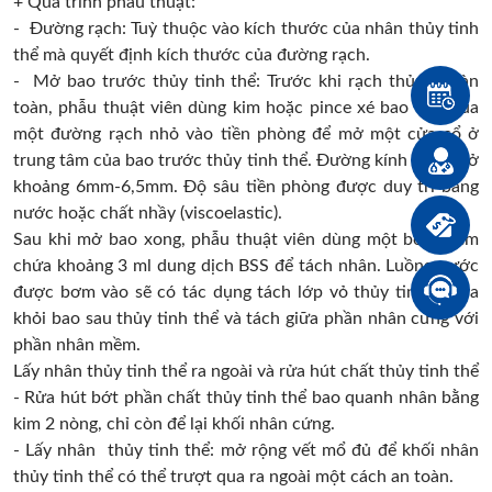
+ Quá trình phẫu thuật:
- Đường rạch: Tuỳ thuộc vào kích thước của nhân thủy tinh
thể mà quyết định kích thước của đường rạch.
- Mở bao trước thủy tinh thể: Trước khi rạch thủng hoàn
toàn, phẫu thuật viên dùng kim hoặc pince xé bao đưa qua
một đường rạch nhỏ vào tiền phòng để mở một cửa sổ ở
trung tâm của bao trước thủy tinh thể. Đường kính vòng mở
khoảng 6mm-6,5mm. Độ sâu tiền phòng được duy trì bằng
nước hoặc chất nhầy (viscoelastic).
Sau khi mở bao xong, phẫu thuật viên dùng một bơm tiêm
chứa khoảng 3 ml dung dịch BSS để tách nhân. Luồng nước
được bơm vào sẽ có tác dụng tách lớp vỏ thủy tinh thể ra
khỏi bao sau thủy tinh thể và tách giữa phần nhân cứng với
phần nhân mềm.
Lấy nhân thủy tinh thể ra ngoài và rửa hút chất thủy tinh thể
- Rửa hút bớt phần chất thủy tinh thể bao quanh nhân bằng
kim 2 nòng, chỉ còn để lại khối nhân cứng.
- Lấy nhân thủy tinh thể: mở rộng vết mổ đủ để khối nhân
thủy tinh thể có thể trượt qua ra ngoài một cách an toàn.