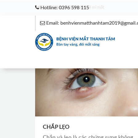
Hotline: 0396 598 115
Dịch vụ
Các bệnh về mi mắt
Email: benhvienmatthanhtam2019@gmail
CHẮP LẸO
Chắp và lẹo là các chứng sưng không