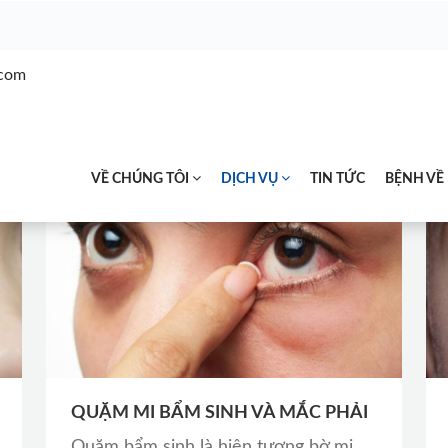
Loading...
.com
CÁC BỆNH VỀ MI MẮT
VỀ CHÚNG TÔI
DỊCH VỤ
TIN TỨC
BỆNH VỀ
QUẶM MI BẨM SINH VÀ MẮC PHẢI
Quặm bẩm sinh là hiện tượng bờ mi