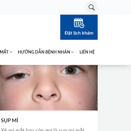
Đặt lịch khám
 MẮT
HƯỚNG DẪN BỆNH NHÂN
LIÊN HỆ
SỤP MÍ
Xệ mí mắt hay còn gọi là sụp mí mắt