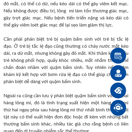
đỏ mắt, có thể có dử, nếu kéo dài có thể gây viêm kết mạc.
Nếu không được điều trị, lông mi làm tổn thương giác mạc,
gây trợt giác mạc. Nếu bệnh tiến triển nặng và kéo dài có
thể gây viêm loét giác mạc để lại sẹo làm giảm thị lực.
Cần phải phân biệt trẻ bị quặm bẩm sinh với trẻ bị tắc lệ
đạo. Ở trẻ bị tắc lệ đạo cũng thường có chảy nước mắt kéo
dài, ra dử mắt, nhưng không gây đỏ mắt. Khi thăm khám nếu
trẻ không phối hợp, quấy khóc nhiều, mắt nhắm thì có thể
chẩn đoán nhầm với quặm bẩm sinh. Tuy nhiên nếu thăm
khám kỹ kết hợp với bơm rửa lệ đạo có thể giúp chẩn đoán
phân biệt dễ dàng với quặm bẩm sinh.
Ngoài ra cũng cần lưu ý phân biệt quặm bẩm sinh với tật hai
hàng lông mi, đó là tình trạng xuất hiện một hàng lông mi
thứ hai ngay phía sau hàng lông mi thứ nhất bình thường. Dị
tật này có thể xuất hiện đơn độc hoặc đi kèm với những bất
thường bẩm sinh khác, nhiều tác giả cho rằng bệnh có liên
quan đến di truyền nhiễm sắc thể thường.