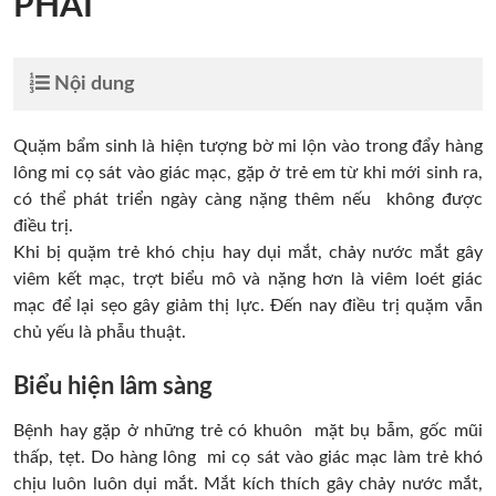
PHẢI
Nội dung
Quặm bẩm sinh là hiện tượng bờ mi lộn vào trong đẩy hàng
lông mi cọ sát vào giác mạc, gặp ở trẻ em từ khi mới sinh ra,
có thể phát triển ngày càng nặng thêm nếu không được
điều trị.
Khi bị quặm trẻ khó chịu hay dụi mắt, chảy nước mắt gây
viêm kết mạc, trợt biểu mô và nặng hơn là viêm loét giác
mạc để lại sẹo gây giảm thị lực. Đến nay điều trị quặm vẫn
chủ yếu là phẫu thuật.
Biểu hiện lâm sàng
Bệnh hay gặp ở những trẻ có khuôn mặt bụ bẫm, gốc mũi
thấp, tẹt. Do hàng lông mi cọ sát vào giác mạc làm trẻ khó
chịu luôn luôn dụi mắt. Mắt kích thích gây chảy nước mắt,