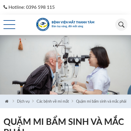
Hotline: 0396 598 115
Loading...
Dịch vụ
Các bệnh về mi mắt
Quặm mi bẩm sinh và mắc phải
QUẶM MI BẨM SINH VÀ MẮC