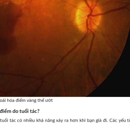
oái hóa điểm vàng thể ướt
điểm do tuổi tác?
uổi tác có nhiều khả năng xảy ra hơn khi bạn già đi. Các yếu tố