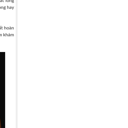
ất lỏng
ồng hay
ất hoàn
ăm khám