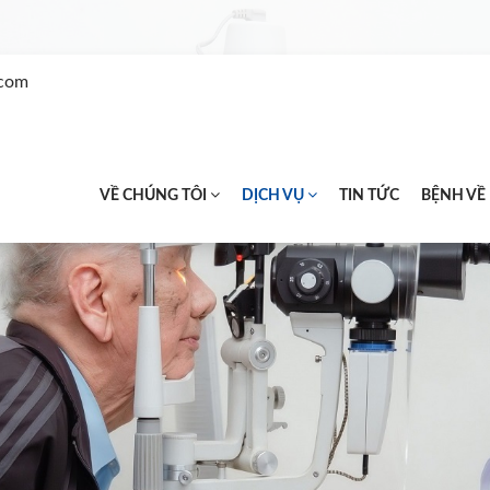
.com
VỀ CHÚNG TÔI
DỊCH VỤ
TIN TỨC
BỆNH VỀ
Loading...