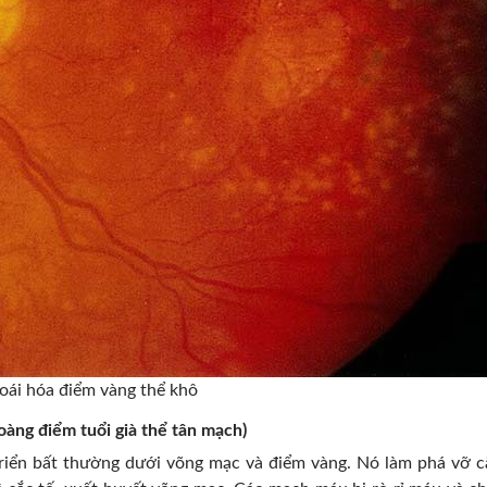
oái hóa điểm vàng thể khô
oàng điểm tuổi già thể tân mạch)
triển bất thường dưới võng mạc và điểm vàng. Nó làm phá vỡ c