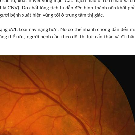
sắc tố, xuất huyết võng mạc. Các mạch máu bị rò rỉ máu và ch
ắt là CNV). Do chất lỏng tích tụ dẫn đến hình thành nên khối ph
ười bệnh xuất hiện vùng tối ở trung tâm thị giác.
ạng ướt. Loại này nặng hơn. Nó có thể nhanh chóng dẫn đến m
vàng thể ướt, người bệnh cần theo dõi thị lực cẩn thận và đi th