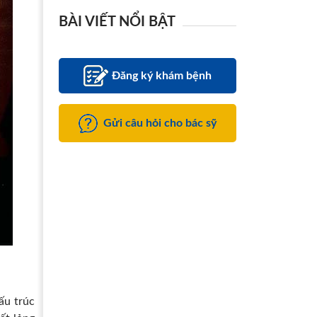
BÀI VIẾT NỔI BẬT
Đăng ký khám bệnh
Gửi câu hỏi cho bác sỹ
ấu trúc