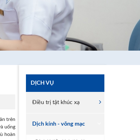
DỊCH VỤ
Điều trị tật khúc xạ
ân trên
Dịch kính - võng mạc
và uống
mù hoàn