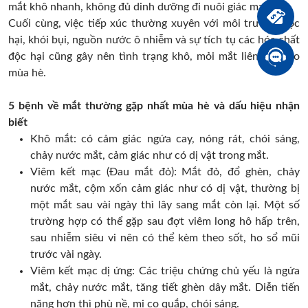
mắt khô nhanh, không đủ dinh dưỡng đi nuôi giác mạc.
Cuối cùng, việc tiếp xúc thường xuyên với môi trường độc
hại, khói bụi, nguồn nước ô nhiễm và sự tích tụ các hóa chất
độc hại cũng gây nên tình trạng khô, mỏi mắt liên tục vào
mùa hè.
5 bệnh về mắt thường gặp nhất mùa hè và dấu hiệu nhận
biết
Khô mắt: có cảm giác ngứa cay, nóng rát, chói sáng,
chảy nước mắt, cảm giác như có dị vật trong mắt.
Viêm kết mạc (Đau mắt đỏ): Mắt đỏ, đổ ghèn, chảy
nước mắt, cộm xốn cảm giác như có dị vật, thường bị
một mắt sau vài ngày thì lây sang mắt còn lại. Một số
trường hợp có thể gặp sau đợt viêm long hô hấp trên,
sau nhiễm siêu vi nên có thể kèm theo sốt, ho sổ mũi
trước vài ngày.
Viêm kết mạc dị ứng: Các triệu chứng chủ yếu là ngứa
mắt, chảy nước mắt, tăng tiết ghèn dây mắt. Diễn tiến
nặng hơn thì phù nề, mi co quắp, chói sáng.