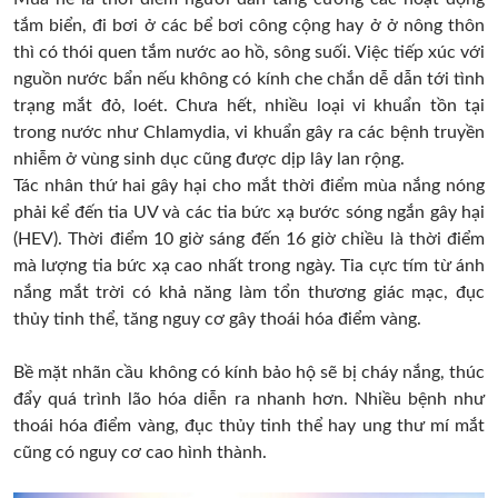
tắm biển, đi bơi ở các bể bơi công cộng hay ở ở nông thôn
thì có thói quen tắm nước ao hồ, sông suối. Việc tiếp xúc với
nguồn nước bẩn nếu không có kính che chắn dễ dẫn tới tình
trạng mắt đỏ, loét. Chưa hết, nhiều loại vi khuẩn tồn tại
trong nước như Chlamydia, vi khuẩn gây ra các bệnh truyền
nhiễm ở vùng sinh dục cũng được dịp lây lan rộng.
Tác nhân thứ hai gây hại cho mắt thời điểm mùa nắng nóng
phải kể đến tia UV và các tia bức xạ bước sóng ngắn gây hại
(HEV). Thời điểm 10 giờ sáng đến 16 giờ chiều là thời điểm
mà lượng tia bức xạ cao nhất trong ngày. Tia cực tím từ ánh
nắng mắt trời có khả năng làm tổn thương giác mạc, đục
thủy tinh thể, tăng nguy cơ gây thoái hóa điểm vàng.
Bề mặt nhãn cầu không có kính bảo hộ sẽ bị cháy nắng, thúc
đẩy quá trình lão hóa diễn ra nhanh hơn. Nhiều bệnh như
thoái hóa điểm vàng, đục thủy tinh thể hay ung thư mí mắt
cũng có nguy cơ cao hình thành.