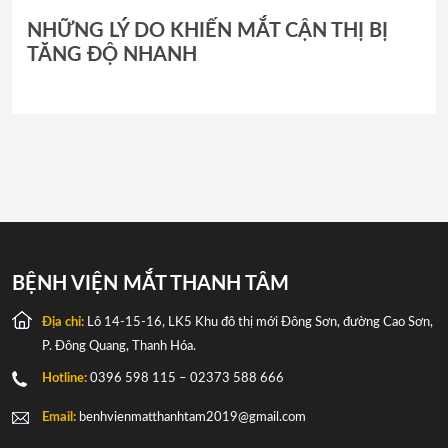
NHỮNG LÝ DO KHIẾN MẮT CẬN THỊ BỊ
TĂNG ĐỘ NHANH
BỆNH VIỆN MẮT THANH TÂM
Địa chỉ:
Lô 14-15-16, LK5 Khu đô thị mới Đông Sơn, đường Cao Sơn,
P. Đông Quang, Thanh Hóa.
Hotline:
0396 598 115 – 02373 588 666
Email:
benhvienmatthanhtam2019@gmail.com