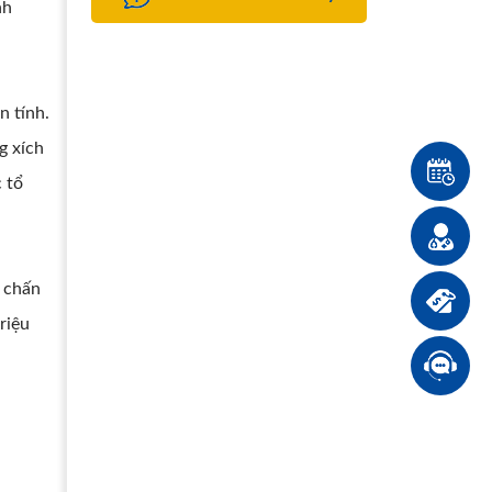
nh
n tính.
g xích
 tổ
 chấn
riệu