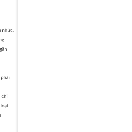
u nhức,
ng
 gần
 phải
 chỉ
loại
n