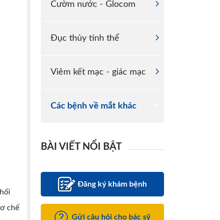
Cườm nước - Glocom
Đục thủy tinh thể
Viêm kết mạc - giác mạc
Các bệnh về mắt khác
BÀI VIẾT NỔI BẬT
Đăng ký khám bệnh
hối
cơ chế
Gửi câu hỏi cho bác sỹ