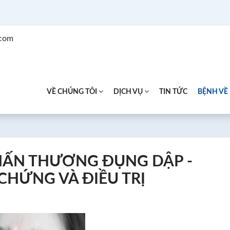
.com
VỀ CHÚNG TÔI
DỊCH VỤ
TIN TỨC
BỆNH VỀ
HẤN THƯƠNG ĐỤNG DẬP -
CHỨNG VÀ ĐIỀU TRỊ