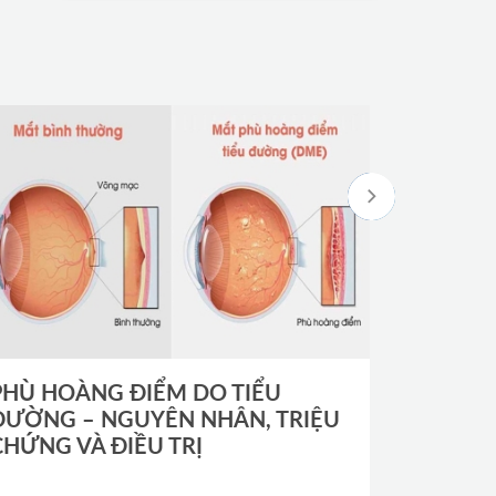
PHÙ HOÀNG ĐIỂM DO TIỂU
NHÃN V
ĐƯỜNG – NGUYÊN NHÂN, TRIỆU
NGUYÊN
CHỨNG VÀ ĐIỀU TRỊ
ĐIỀU TR