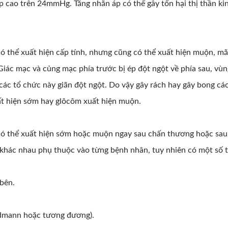
 cao trên 24mmHg. Tăng nhãn áp có thể gây tổn hại thị thần ki
 thể xuất hiện cấp tính, nhưng cũng có thể xuất hiện muộn, mã
Giác mạc và củng mạc phía trước bị ép đột ngột về phía sau, vùn
 các tổ chức này giãn đột ngột. Do vậy gây rách hay gây bong các
t hiện sớm hay glôcôm xuất hiện muộn.
có thể xuất hiện sớm hoặc muộn ngay sau chấn thương hoặc sau
 khác nhau phụ thuộc vào từng bệnh nhân, tuy nhiên có một số t
bên.
dmann hoặc tương đương).