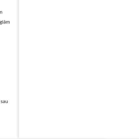
ổn
 giảm
 sau