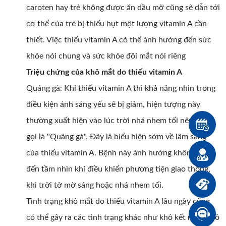
caroten hay trẻ không được ăn dầu mỡ cũng sẽ dẫn tới
cơ thể của trẻ bị thiếu hụt một lượng vitamin A cần
thiết. Việc thiếu vitamin A có thể ảnh hưởng đến sức
khỏe nói chung và sức khỏe đôi mắt nói riêng
Triệu chứng của khô mắt do thiếu vitamin A
Quáng gà: Khi thiếu vitamin A thì khả năng nhìn trong
điều kiện ánh sáng yếu sẽ bị giảm, hiện tượng này
thường xuất hiện vào lúc trời nhá nhem tối nên được
gọi là "Quáng gà". Đây là biểu hiện sớm về lâm sàng
của thiếu vitamin A. Bệnh này ảnh hưởng không nhỏ
đến tầm nhìn khi điều khiển phương tiện giao thông,
khi trời tờ mờ sáng hoặc nhá nhem tối.
Tình trạng khô mắt do thiếu vitamin A lâu ngày cũng
có thể gây ra các tình trạng khác như khô kết mạc, khô