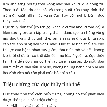
làm ánh sáng hội tụ trên võng mạc sau khi đi qua đồng tử.
Theo tuổi tác, độ đàn hồi và trong suốt của thủy tinh thể
giảm đi, xuất hiện màu vàng đục, hay còn gọi là bệnh đục
thủy tinh thể.
Đục thủy tinh thể (có tên gọi khác là cườm khô, cườm đá) là
hiện tượng protein tập trung thành đám, tạo ra những vùng
mờ đục trong thủy tinh thể, làm ánh sáng đi qua bị tán xạ,
cản trở ánh sáng đến võng mạc. Đục thủy tinh thể làm cho
thị lực của bệnh nhân suy giảm, tầm nhìn mờ và nếu không
kịp thời chữa trị có thể dẫn đến mù lòa. Ngoài ra, đục thủy
tinh thể đến độ chín có thể gây tăng nhãn áp, đỏ mắt, đau
nhức mắt và đau đầu. Khi đó, không những bệnh nhân bị mù
lòa vĩnh viễn mà còn phải múc bỏ nhãn cầu.
Triệu chứng của đục thủy tinh thể
Đục thủy tinh thể diễn biến từ từ, nhưng có thể phát hiện
được thông qua các triệu chứng:
Mắt nhạy cảm với ánh sáng