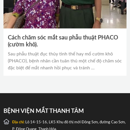
Cách chăm sóc mắt sau phẫu thuật PHACO
(cườm khô).
Sau phẫu thuật đục thủy tinh thể hay mổ cườm khô
(PHACO), bệnh nhân cần tuân thủ một chế độ chăm sóc
đặc biệt để mắt nhanh hồi phục và tránh ...
BỆNH VIỆN MẮT THANH TÂM
Địa chỉ:
Lô 14-15-16, LK5 Khu đô thị mới Đông Sơn, đường Cao Sơn,
P. Đông Quang, Thanh Hóa.