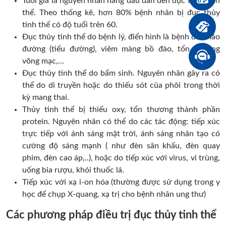
Tuổi già là nguyên nhân hàng đầu dẫn đến đục thủy tinh
thể. Theo thống kê, hơn 80% bệnh nhân bị đục thủy
tinh thể có độ tuổi trên 60.
Đục thủy tinh thể do bệnh lý, điển hình là bệnh đái tháo
đường (tiểu đường), viêm màng bồ đào, tổn thương
võng mạc,…
Đục thủy tinh thể do bẩm sinh. Nguyên nhân gây ra có
thể do di truyền hoặc do thiếu sót của phôi trong thời
kỳ mang thai.
Thủy tinh thể bị thiếu oxy, tổn thương thành phần
protein. Nguyên nhân có thể do các tác động: tiếp xúc
trực tiếp với ánh sáng mặt trời, ánh sáng nhân tạo có
cường độ sáng mạnh ( như đèn sân khấu, đèn quay
phim, đèn cao áp,..), hoặc do tiếp xúc với virus, vi trùng,
uống bia rượu, khói thuốc lá.
Tiếp xúc với xạ i-on hóa (thường được sử dụng trong y
học để chụp X-quang, xạ trị cho bệnh nhân ung thư)
Các phương pháp điều trị đục thủy tinh thể